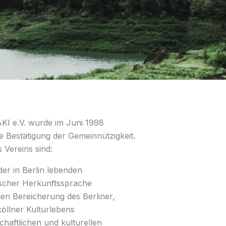
AKI e.V. wurde im Juni 1998
e Bestätigung der Gemeinnützigkeit.
 Vereins sind:
der in Berlin lebenden
scher Herkunftssprache
len Bereicherung des Berliner,
öllner Kulturlebens
haftlichen und kulturellen